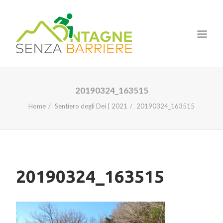
HOME
20190324_163515
IL PROGETTO
Home
Sentiero degli Dei | 2021
20190324_163515
LE TAPPE
I CORSI
LA NOSTRA ESPERIENZA
20190324_163515
NEWS