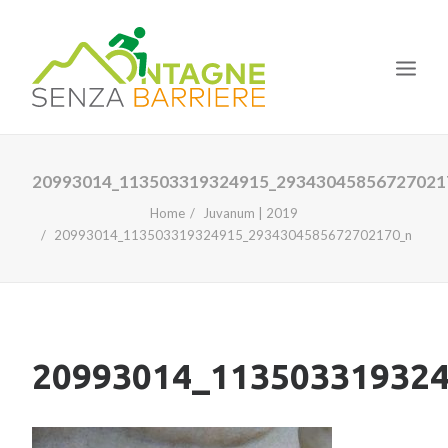
HOME
20993014_113503319324915_29343045856727021
IL PROGETTO
Home
Juvanum | 2019
20993014_113503319324915_2934304585672702170_n
LE TAPPE
I CORSI
LA NOSTRA ESPERIENZA
NEWS
20993014_11350331932