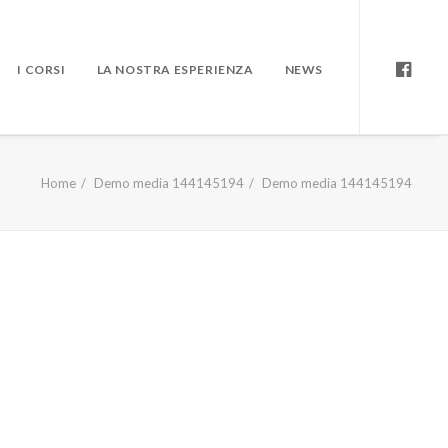
I CORSI
LA NOSTRA ESPERIENZA
NEWS
Home
Demo media 144145194
Demo media 144145194