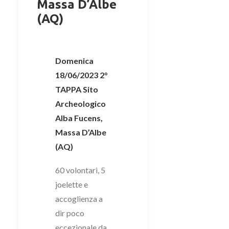
Massa D’Albe
(AQ)
Domenica
18/06/2023 2°
TAPPA Sito
Archeologico
Alba Fucens,
Massa D’Albe
(AQ)
60 volontari, 5
joelette e
accoglienza a
dir poco
eccezionale da