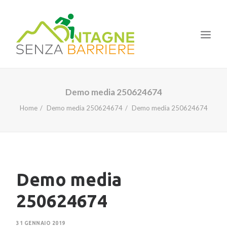
HOME
Demo media 250624674
IL PROGETTO
Home
Demo media 250624674
Demo media 250624674
LE TAPPE
I CORSI
LA NOSTRA ESPERIENZA
Demo media
NEWS
250624674
31 GENNAIO 2019