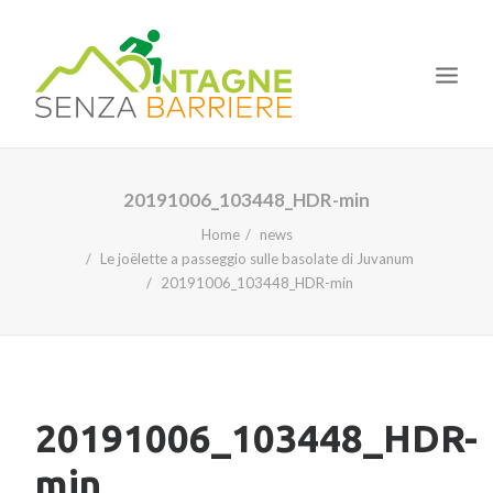
HOME
20191006_103448_HDR-min
IL PROGETTO
Home
news
Le joëlette a passeggio sulle basolate di Juvanum
LE TAPPE
20191006_103448_HDR-min
I CORSI
LA NOSTRA ESPERIENZA
NEWS
20191006_103448_HDR-
min