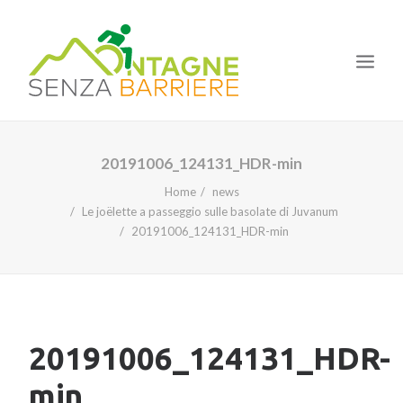
HOME
20191006_124131_HDR-min
IL PROGETTO
Home
news
Le joëlette a passeggio sulle basolate di Juvanum
LE TAPPE
20191006_124131_HDR-min
I CORSI
LA NOSTRA ESPERIENZA
NEWS
20191006_124131_HDR-
min