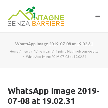
HOME
WhatsApp Image 2019-07-08 at 19.02.31
IL PROGETTO
Home
news
"Lime in Lama": il primo Flashmob con joëlette
WhatsApp Image 2019-07-08 at 19.02.31
LE TAPPE
I CORSI
LA NOSTRA ESPERIENZA
NEWS
WhatsApp Image 2019-
07-08 at 19.02.31