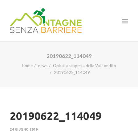
HOME
20190622_114049
IL PROGETTO
Home
news
Opi: alla scoperta della Val Fondillo
20190622_114049
LE TAPPE
I CORSI
LA NOSTRA ESPERIENZA
NEWS
20190622_114049
24 GIUGNO 2019