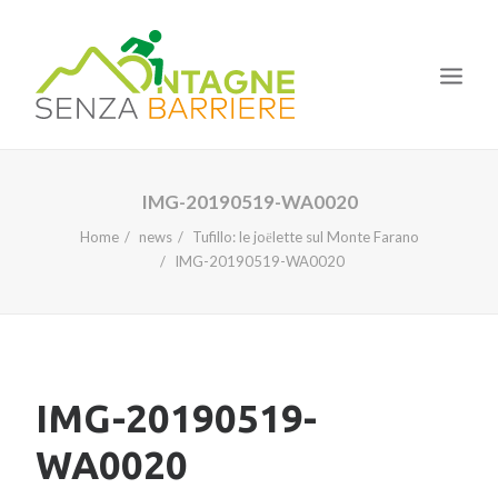
HOME
IMG-20190519-WA0020
IL PROGETTO
Home
news
Tufillo: le joёlette sul Monte Farano
IMG-20190519-WA0020
LE TAPPE
I CORSI
LA NOSTRA ESPERIENZA
NEWS
IMG-20190519-
WA0020