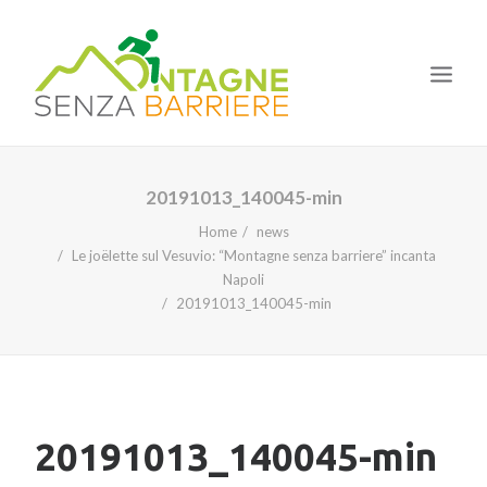
HOME
20191013_140045-min
IL PROGETTO
Home
news
Le joëlette sul Vesuvio: “Montagne senza barriere” incanta
LE TAPPE
Napoli
I CORSI
20191013_140045-min
LA NOSTRA ESPERIENZA
NEWS
20191013_140045-min