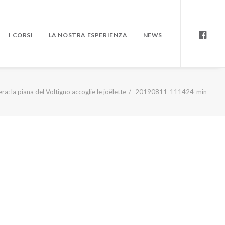
I CORSI
LA NOSTRA ESPERIENZA
NEWS
iera: la piana del Voltigno accoglie le joëlette
20190811_111424-min