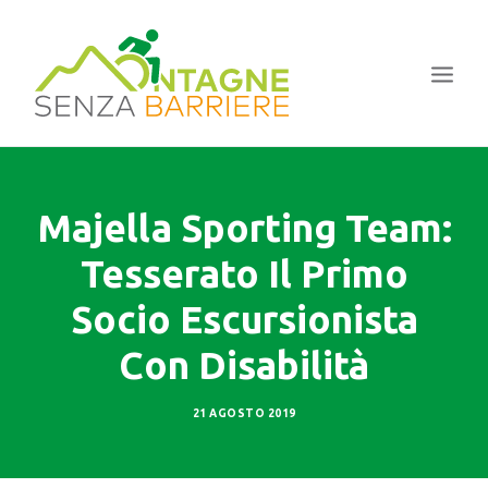
HOME
Majella Sporting Team:
IL PROGETTO
Tesserato Il Primo
LE TAPPE
I CORSI
Socio Escursionista
LA NOSTRA ESPERIENZA
Con Disabilità
NEWS
21 AGOSTO 2019